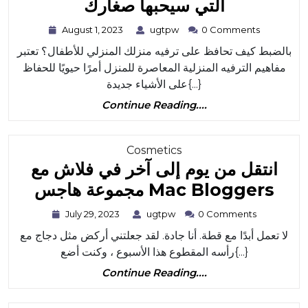
مفاهيم
التي سيحبها صغارك
الترفيه
August
ugtpw
August 1, 2023
ugtpw
0 Comments
1,
المنزلية
بالضبط كيف تحافظ على ترفيه منزلك المنزلي للأطفال؟ تعتبر
2023
الحديثة
مفاهيم الترفيه المنزلية المعاصرة للمنزل أمرًا حيويًا للحفاظ
المنزلية
على الأشياء جديدة{...}
Continue
التي
Continue Reading....
Reading....
سيحبها
صغارك
Category
Cosmetics
انتقل من يوم إلى آخر في فلاش مع
نتقل
مجموعة هاجس Mac Bloggers
من
July
ugtpw
July 29, 2023
ugtpw
0 Comments
29,
يوم
لا تعمل أبدًا مع قطة. أنا جادة. لقد جعلتني أركض مثل دجاج مع
2023
إلى
رأسه المقطوع هذا الأسبوع ، وكنت أضع{...}
آخر
Continue
Continue Reading....
Reading....
في