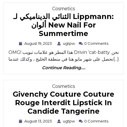
Category
Cosmetics
الثنائي الديناميكي لـ Lippmann:
ألوان New Nail For
الثنائي
Summertime
الديناميكي
August
ugtpw
August 19, 2023
ugtpw
0 Comments
19,
لـ
OMG! هذا المطر هو علامات تبويب Drivin ‘cat-batty. نحن
2023
Lippmann
نحصل على شهر مايو هنا في منطقة الخليج ، وكذلك عندما{...}
ألوان
Continue
Continue Reading....
Reading....
New
Nail
Category
Cosmetics
For
Givenchy Couture Couture
Summert
Rouge Interdit Lipstick In
Givenc
Candide Tangerine
Coutur
August
ugtpw
August 13, 2023
ugtpw
0 Comments
13,