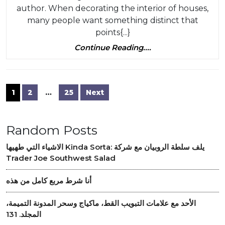
To
Wo
author. When decorating the interior of houses,
Give
many people want something distinct that
points{...}
Your
Continue
Continue Reading....
Hou
Reading....
A
New
Posts
1
2
…
25
Next
Loo
navigation
Random Posts
الاشياء التي طهيها Kinda Sorta: يلف سلطة الروبيان مع شركة
Trader Joe Southwest Salad
أنا شرط مربع كامل من هذه
الأحد مع علامات التبويب القط، ماكياج وسحر المدونة التميمة،
المجلد. 131