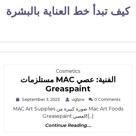
Skip
كيف تبدأ خط العناية بالبشرة
to
content
Category
Cosmetics
مستلزمات MAC الفنية: عصي
مستلزمات
Greaspaint
MAC
September
ugtpw
September 3, 2023
ugtpw
0 Comments
3,
الفنية:
MAC Art Supplies صورة كبيرة من Mac Art Foods
2023
عصي
Greasepaint العصي!{...}
Greaspaint
Continue
Continue Reading....
Reading....