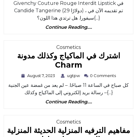
Coutur
Givenchy Couture Rouge Interdit Lipstick في
2023
Rouge
Candide Tangerine (29 دولارًا) ، تم تقديمه الآن في
Interdi
سيفورا. هل ترتدي هذا اللون؟{...}
Continue
Lipstic
Continue Reading....
Reading....
In
Candid
Category
Cosmetics
اشترك في الماكياج وكذلك مدونة
Tanger
اشترك
Charm
في
August
ugtpw
August 7, 2023
ugtpw
0 Comments
7,
الماكياج
كل صباح في الساعة 11 صباحًا. – لم يعد من غمضة عين الجنية
2023
وكذلك
– رسالة بريد إلكتروني إلى الماكياج وكذلك{...}
مدونة
Continue
Continue Reading....
Reading....
Charm
Category
Cosmetics
مفاهيم الترفيه المنزلية الحديثة المنزلية