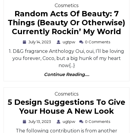
Category
Cosmetics
Random Acts Of Beauty: 7
Things (Beauty Or Otherwise)
Ra
Currently Rockin’ My World
Ac
July
ugtpw
July 14, 2023
ugtpw
0 Comments
14,
Of
1. D&G fragrance Anthology Oui, oui, I’ll be loving
2023
Be
you forever, Coco, but a big hunk of my heart
7
now{...}
Continue
Th
Continue Reading....
Reading....
(B
Or
Category
Cosmetics
5 Design Suggestions To Give
Ot
5
Your House A New Look
Cu
Desi
Ro
July
ugtpw
July 13, 2023
ugtpw
0 Comments
13,
Sugg
My
The following contribution is from another
2023