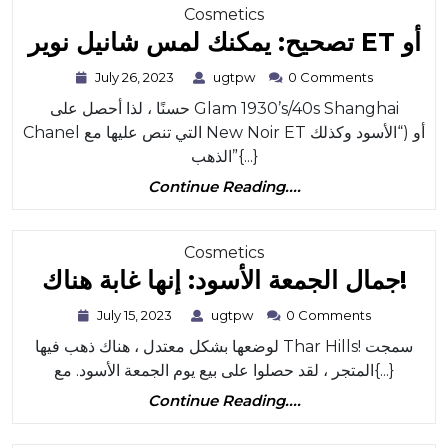
لاش
Category
Cosmetics
مع
يح
تصحيح: يمكنك لمس شانيل نوير ET أو
وعة
نك
July
ugtpw
July 26, 2023
ugtpw
0 Comments
جس
26,
س
حسنًا ، لذا أحصل على Glam 1930’s/40s Shanghai
2023
Ma
يل
Chanel التي تنص عليها مع New Noir ET أو (“الأسود وكذلك
Blo
ير
الذهب”{...}
Continue
E
Continue Reading....
Reading....
أو
Category
Cosmetics
مال
جمال الجمعة الأسود: إنها غابة هناك!
معة
July
ugtpw
July 15, 2023
ugtpw
0 Comments
15,
أسود
لوضعها بشكل معتدل ، هناك ذهب فيها Thar Hills! سمجت
2023
إنها
المتجر ، لقد حصلوا على بيع يوم الجمعة الأسود. مع{...}
غابة
Continue
Continue Reading....
Reading....