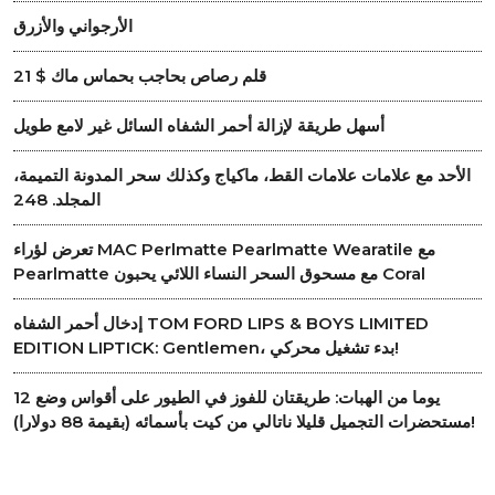
الأرجواني والأزرق
قلم رصاص بحاجب بحماس ماك $ 21
أسهل طريقة لإزالة أحمر الشفاه السائل غير لامع طويل
الأحد مع علامات علامات القط، ماكياج وكذلك سحر المدونة التميمة،
المجلد. 248
تعرض لؤراء MAC Perlmatte Pearlmatte Wearatile مع
Pearlmatte مع مسحوق السحر النساء اللائي يحبون Coral
إدخال أحمر الشفاه TOM FORD LIPS & BOYS LIMITED
EDITION LIPTICK: Gentlemen، بدء تشغيل محركي!
12 يوما من الهبات: طريقتان للفوز في الطيور على أقواس وضع
مستحضرات التجميل قليلا ناتالي من كيت بأسمائه (بقيمة 88 دولارا)!