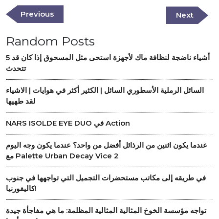
navigation
Previous
Previous
Next
Next
Post
Post
Random Posts
5 أشياء ناضجة لنظافة ماك لأجهزة استحى مثل المسحوق إذا كان قد
تتحدث
السائل الرملية الأسطوري السائل | الكثير أكثر في هوايات | الاشياء
لقد طهيها
NARS ISOLDE EYE DUO في Action
عندما يكون اثنين من الرذائل أفضل من واحد؟ عندما يكون وجه اليوم
مع Palette Urban Decay Vice 2
في طريقه إلى مكاتب مستحضرات التجميل التي تواجهها في جنوب
كاليفورنيا!
تواجه مؤسسة الخوخ المثالية المثالية المظلمة: ما هي مفاجأة جيدة