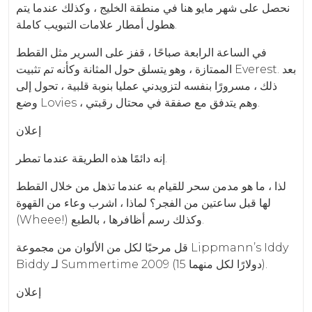
نحصل على شهر مايو هنا في منطقة الخليج ، وكذلك عندما يتم
هطول أمطار علامات التبويب كاملة.
في الساعة الرابعة صباحًا ، قفز على السرير مثل القطط
الممتازة ، وهو يتسلق حول المثانة وكأنه تم تثبيت Everest. بعد
ذلك ، مسرورًا بنفسه لتزويدني عمليا بنوبة قلبية ، تحول إلى
وضع Lovies ، وهم يتدفق مع صفقة في محتال رقبتي.
إعلان
إنه دائمًا هذه الطريقة عندما تمطر.
لذا ، ما هو مدمن سحر للقيام به عندما تذهل من خلال القطط
لها قبل ساعتين من الفجر؟ لماذا ، اشرب وعاء من القهوة
(Wheee!) وكذلك رسم أظافرها ، بالطبع.
قل مرحبًا لكل من الألوان من مجموعة Lippmann’s Iddy
Biddy لـ Summertime 2009 (15 دولارًا لكل منهما).
إعلان