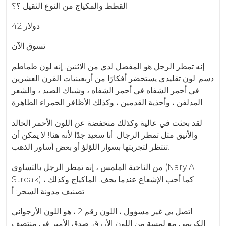
القطط والمكياج من النوع الثقيل ؟؟
42 دولار
تسوق الآن
إنه تمطر الرجل هو المفضل لدي من الاثنين. إنه لون طماطم
دسم-لون تقليدي يستحضر أفكارًا من أربعينيات القرن العشرين
في أحمر الشفاه في أحمر الشفاه ، وشباك الصيد ، والشعر
المدلفن ، وأحذية القدمين ، وكذلك الأظافر الحمراء الطاهرة.
لقد بحثت في عالية وكذلك منخفضة عن اللون الأحمر الخالد
والأنيق مثل تمطر الرجال. أنا سعيد جدًا لأنه هنا! لا يمكن أن
تنتظر لتجربتها بسوار اللؤلؤ أو بعض أساور الذهب.
من الناحية الملمس ، إنه تمطر الرجل بالتساوي (Nary A
Streak) ، كما أحب الإشعاع عندما يجف. الماكياج وكذلك
تصنيف مدونة السحر: أ
اتصل بي غير مسؤول ، اللون رقم 2 ، هو اللون الأرجواني
الكريمي مع لمسة من اللون الأزرق. صدق الأمير في منتصف