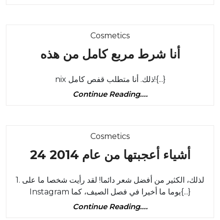
Covergi
Reading....
Katy
Perry
Category
Cosmetics
Collect
أنا
أنا شرط مربع كامل من هذه
|
شرط
3
nix ذلك. أنا متطلب قفص كامل!{...}
مربع
الأوهام
Continue
Continue Reading....
كامل
الأخيرة
Reading....
من
(القطط
هذه
وغيرها)
Category
Cosmetics
24
24 أشياء أعجبتها من عام 2014
أشياء
1. لذلك، الكثير من أفضل شعر دائما! لقد رأيت شخصا ما على
جبتها
Instagram يوما ما أخيرا في فصل الصيف، كما{...}
من
Continue
Continue Reading....
عام
Reading....