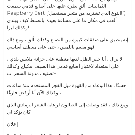
الثمانينات. ألقِ نظرة عليها على أصابع قدمي سمعت
Raspberry Bert (“النوع الذي تشتريه من متجر مستعمل!”)
ألعب في مكان ما على مسافة بعيدة. بالضبط كيف ويندي
وكذلك ليزا!
إنه ينطبق على صفقات كبيرة من التصبغ وكذلك تألق ، ومع ذلك
فهو مفعم باللمس ، حتى على معطف أساسي.
لا يزال ، أنا حفر الظل. لديها منطقة على خزانة ملابس بلدي ،
على استعداد لاختيار أصابع قدمي هذا الصيف. مكياج وكذلك
تصنيف مدونة السحر: ب+
حسنًا ، هذا الوعاء من القهوة قبل الفجر المستخدم منذ ساعات
، وكذلك الآن أنا أركض فارغًا …
ومع ذلك ، فقد وصلت إلى الصالون لرعاية الشعر الرمادي الذي
كان يؤكد لي.
إعلان